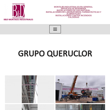
MONTAJES INDUSTRIALES EN GENERAL
SERVICIOS DE INGENIERÍA
INSTALACIONES DE GAS NATURAL
INSTALACIONES DE LABORATORIOS, FARMACEÚTICAS Y
Ir
ALIMENTICIAS
INSTALACIONES CONTRA INCENDIOS
CALDERAS
al
contenido
GRUPO QUERUCLOR